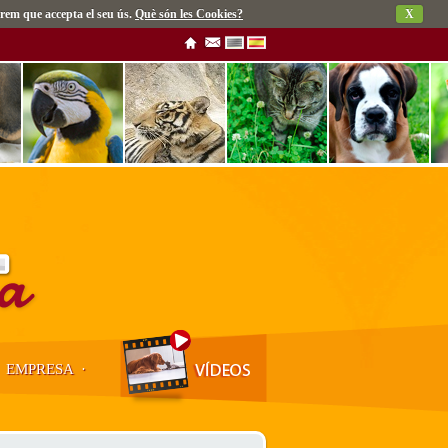
rem que accepta el seu ús.
Què són les Cookies?
X
·
EMPRESA
·