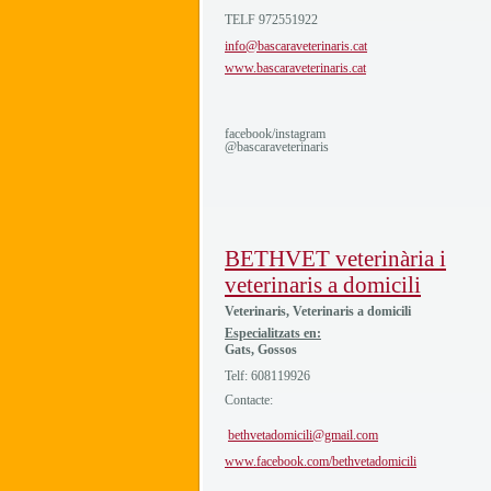
TELF 972551922
info@bascaraveterinaris.cat
www.bascaraveterinaris.cat
facebook/instagram
@bascaraveterinaris
BETHVET veterinària i
veterinaris a domicili
Veterinaris, Veterinaris a domicili
Especialitzats en:
Gats, Gossos
Telf: 608119926
Contacte:
bethvetadomicili@gmail.com
www.facebook.com/bethvetadomicili