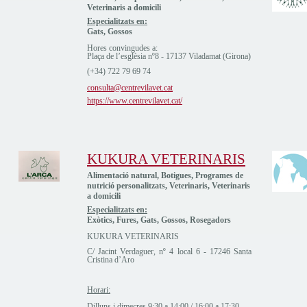
Veterinaris a domicili
Especialitzats en:
Gats, Gossos
Hores convingudes a:
Plaça de l’esglèsia nº8 - 17137 Viladamat (Girona)
(+34) 722 79 69 74
consulta@centrevilavet.cat
https://www.centrevilavet.cat/
KUKURA VETERINARIS
Alimentació natural, Botigues, Programes de
nutrició personalitzats, Veterinaris, Veterinaris
a domicili
Especialitzats en:
Exòtics, Fures, Gats, Gossos, Rosegadors
KUKURA VETERINARIS
C/ Jacint Verdaguer, nº 4 local 6 - 17246 Santa
Cristina d’Aro
Horari:
Dilluns i dimecres 9:30 a 14:00 / 16:00 a 17:30