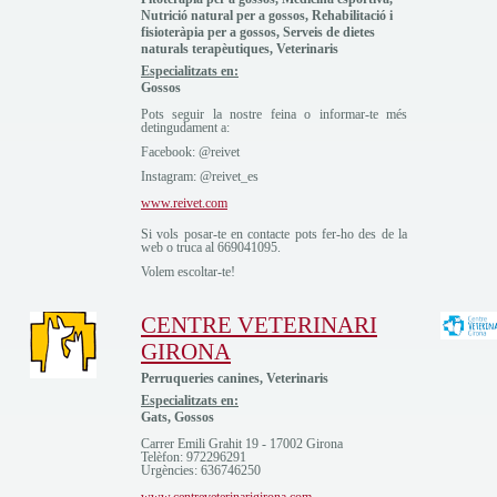
Nutrició natural per a gossos, Rehabilitació i
fisioteràpia per a gossos, Serveis de dietes
naturals terapèutiques, Veterinaris
Especialitzats en:
Gossos
Pots seguir la nostre feina o informar-te més
detingudament a:
Facebook: @reivet
Instagram: @reivet_es
www.reivet.com
Si vols posar-te en contacte pots fer-ho des de la
web o truca al 669041095.
Volem escoltar-te!
CENTRE VETERINARI
GIRONA
Perruqueries canines, Veterinaris
Especialitzats en:
Gats, Gossos
Carrer Emili Grahit 19 - 17002 Girona
Telèfon: 972296291
Urgències: 636746250