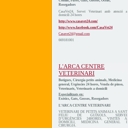
Conills, Fures, Gats, Gossos, Ocells,
Rosegadors
CasaVet24, Servei Veterinari amb atenció a
domicili 24 hores
http://www.casavet24.com/
http://www.facebook.com/CasaVet24
Casavet24@gmail.com
669181001
L'ARCA CENTRE
VETERINARI
Botigues, Cirurgia petits animals, Medicina
general, Urgències 24 hores, Venda de pinso,
Veterinaris, Veterinaris a domicili
Especialitzats en:
Exòtics, Gats, Gossos, Rosegadors
L’ARCA CENTRE VETERINARI
VETERINARI DE PETITS ANIMALS A SANT
FELIU DE GUÍXOLS, SERVEI
D’URGÈNCIES 24HORES, VISITES A
DOMICILI, MEDICINA GENERAL I
CIRURGIA.