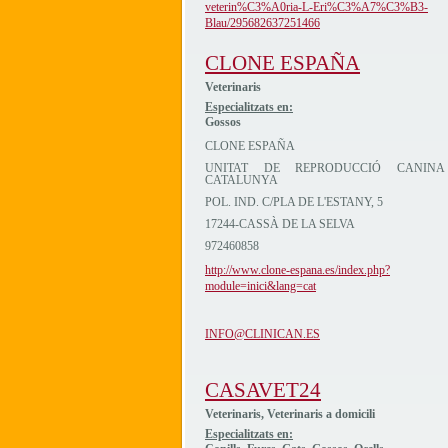
veterin%C3%A0ria-L-Eri%C3%A7%C3%B3-
Blau/295682637251466
CLONE ESPAÑA
Veterinaris
Especialitzats en:
Gossos
CLONE ESPAÑA
UNITAT DE REPRODUCCIÓ CANINA
CATALUNYA
POL. IND. C/PLA DE L'ESTANY, 5
17244-CASSÀ DE LA SELVA
972460858
http://www.clone-espana.es/index.php?
module=inici&lang=cat
INFO@CLINICAN.ES
CASAVET24
Veterinaris, Veterinaris a domicili
Especialitzats en: