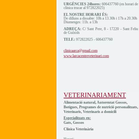
URGÈNCIES 24hores:
606437760 (en horari de
clínica trucar al 972822025)
EL NOSTRE HORARI ÉS:
De dilluns a dissabte: 10h a 13.30h i 17h a 20.30h
Diumenges: 11h. a 13h
ADREÇA:
C/ Sant Pere, 8 - 17220 - Sant Feliu
de Guíxols
TELF.:
972822025 - 606437760
clinicaarca@gmail.com
www.larcacentreveterinari.com
VETERINARIAMENT
Alimentació natural, Autorentat Gossos,
Botigues, Programes de nutrició personalitzats,
Veterinaris, Veterinaris a domicili
Especialitzats en:
Gats, Gossos
Clínica Veterinària