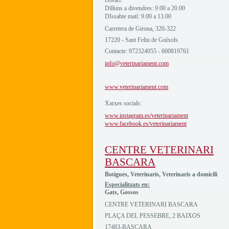
Horari:
Dilluns a divendres: 9.00 a 20.00
DIssabte matí: 9.00 a 13.00
Carretera de Girona, 320-322
17220 - Sant Feliu de Guíxols.
Contacte: 972324055 - 600819761
info@veterinariament.com
www.veterinariament.com
Xarxes socials:
www.instagram.es/veterinariament
www.facebook.es/veterinariament
CENTRE VETERINARI
BASCARA
Botigues, Veterinaris, Veterinaris a domicili
Especialitzats en:
Gats, Gossos
CENTRE VETERINARI BASCARA
PLAÇA DEL PESSEBRE, 2 BAIXOS
17483-BASCARA