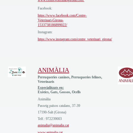
www.centreveterinarigirona.com
Facebook:
https://www.facebook.com/Centre-
Veterinari-Girona-
1533738186899022/
Instagram:
https://www.instagram.com/centre_veterinari_girona/
ANIMÀLIA
Perruqueries canines, Perruqueries felines,
Veterinaris
Especialitzats en:
Exòtics, Gats, Gossos, Ocells
Animàlia
Passeig països catalans, 37-39
17190-Salt (Girona)
Telf.: 972239003
animalia@animalia.cat
www.animalia.cat