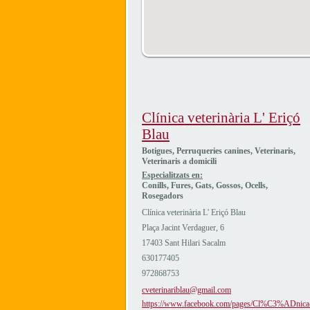
Clínica veterinària L' Eriçó
Blau
Botigues, Perruqueries canines, Veterinaris,
Veterinaris a domicili
Especialitzats en:
Conills, Fures, Gats, Gossos, Ocells,
Rosegadors
Clínica veterinària L' Eriçó Blau
Plaça Jacint Verdaguer, 6
17403 Sant Hilari Sacalm
630177405
972868753
cveterinariblau@gmail.com
https://www.facebook.com/pages/Cl%C3%ADnica