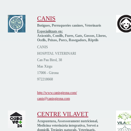
CANIS
Botigues, Perruqueries canines, Veterinaris
Especialitzats en:
Aràcnids, Conills, Fures, Gats, Gossos, Lloros,
Ocells, Peixos, Porcs, Rosegadors, Rèptils
CANIS
HOSPITAL VETERINARI
Can Pau Birol, 38
Mas Xirgu
17006 - Girona
972218668
http://www.canisgirona.com/
canis@canisgirona.com
CENTRE VILAVET
Acupuntura, Assessorament nutricional,
Medicina veterinària integrativa, Servei a
domicili, Teràpies naturals, Veterinaris,