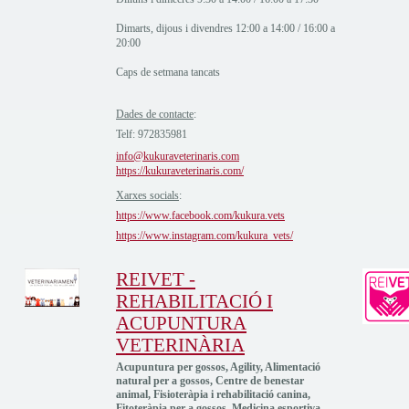
Dimarts, dijous i divendres 12:00 a 14:00 / 16:00 a
20:00
Caps de setmana tancats
Dades de contacte
:
Telf: 972835981
info@kukuraveterinaris.com
https://kukuraveterinaris.com/
Xarxes socials
:
https://www.facebook.com/kukura.vets
https://www.instagram.com/kukura_vets/
REIVET -
REHABILITACIÓ I
ACUPUNTURA
VETERINÀRIA
Acupuntura per gossos, Agility, Alimentació
natural per a gossos, Centre de benestar
animal, Fisioteràpia i rehabilitació canina,
Fitoteràpia per a gossos, Medicina esportiva,