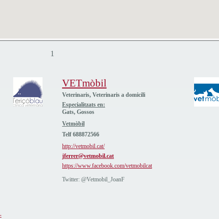
1
VETmòbil
Veterinaris, Veterinaris a domicili
Especialitzats en:
Gats, Gossos
Vetmòbil
Telf 688872566
http://vetmobil.cat/
jferrer@vetmobil.cat
https://www.facebook.com/vetmobilcat
Twitter: @Vetmobil_JoanF
-