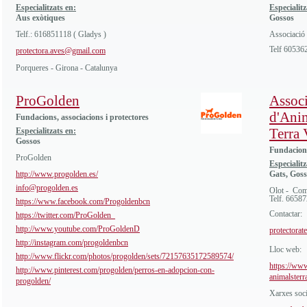
Especialitzats en:
Especialitz
Aus exòtiques
Gossos
Telf.: 616851118 ( Gladys )
Associació 
Telf 60536
protectora.aves@gmail.com
Porqueres - Girona - Catalunya
ProGolden
Associ
d'Anim
Fundacions, associacions i protectores
Terra 
Especialitzats en:
Gossos
Fundacions
ProGolden
Especialitz
http://www.progolden.es/
Gats, Goss
info@progolden.es
Olot - Com
Telf. 6658
https://www.facebook.com/Progoldenbcn
Contactar:
https://twitter.com/ProGolden_
http://www.youtube.com/ProGoldenD
protectora
http://instagram.com/progoldenbcn
Lloc web:
http://www.flickr.com/photos/progolden/sets/72157635172589574/
https://www
http://www.pinterest.com/progolden/perros-en-adopcion-con-
animalsterr
progolden/
Xarxes soci