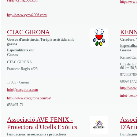
sara@cyma2006.com
https://ww
http://www.cyma2006.com/
CTAC GIRONA
KENN
Gossos d'assistència, Teràpia assistida amb
Criadors, 
gossos
Especialitz
Especialitzats en:
Gossos
Gossos
Kennel Ca
CTAC GIRONA
Ctra de Gir
66 km 50,5
Francesc Rogès nº25
972593780
600941772
17005 - Girona
http://www
info@ctacgirona.com
info@kenn
http://www.ctacgirona.com/ca/
656405171
Associació AVE FENIX -
Associ
Protectora d'Ocells Exòtics
D'Anim
Fundacions, associacions i protectores
Fundacions