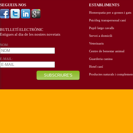
SEGUEIX-NOS
ESTABLIMENTS
Homeopatia per a gossos i gats
Psicòleg transpersonal caní
Pupil·latge cavalls
BUTLLETÍ ELECTRÒNIC
Estigues al dia de les nostres novetats
Servei a domicili
Veterinaris
NOM:
Centre de benestar animal
E-MAIL:
Guarderia canina
Hotel caní
Productes naturals i complemen