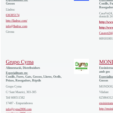
Gossos
Conills, Fu
Rosegador
Lladruc
CasaVet24
636385174
domicili 24
http://lladruc.com/
http://www
info@lladruc.com
http://ww
Girona
Casavet24
669181001
Grupo Cyma
MON
Alimentació, Distribuïdors
Ensinistra
amb gos
Especialitzats en:
Conills, Fures, Gats, Gossos, Lloros, Ocells,
Especialitz
Peixos, Rosegadors, Rèptils
Gossos
Grupo Cyma
MONDO
C/ Sant Maurici, 303-305
Vilafant
Telf 600511582
625864312
17487 - Empuriabrava
ensinistr
http://ensi
info@cyma2006.com