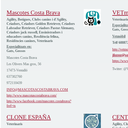
Mascotes Costa Brava
VETm
Agility, Botigues, Clubs canins i d'Agility,
Veterinaris
Criadors, Criadors Golden Retriever, Criadors
Especialitz
Labrador Retriever, Criadors Pastor Alemany,
Gats, Goss
Criadors jack russell, Ensinistradors i
Vetmòbil
educadors canins, Resdiència felina,
Residències canines, Veterinaris
Telf 68887
Especialitzats en:
http://vetmo
Gats, Gossos
jferrer@ve
Mascotes Costa Brava
https://ww
Les Olivers Mas gros, 56
Twitter: @
17473-Ventalló
637302760
972110439
INFO@MASCOTASCOSTABRAVA.COM
http://www.mascotascostabrava.com/
http://www.facebook.com/mascotes.costabrava?
fref=ts
CLONE ESPAÑA
CENT
Veterinaris
Agility, Cl