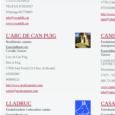
17251-CALONGE
17761-Cab
TEL/FAX 972651027
972516280
Whatsapp 667758605
http://www.
info@cvcadells.cat
dani@vilad
www.cvcadells.cat
L'ARC DE CAN PUIG
CANI
Residències canines
Ensinistra
transperso
Especialitzats en:
Cavalls, Gossos
Especialitz
Gossos
L'arc de Can Puig
CANISAP
Mas el Puig
CENTRE 
17850-Sant Ferriol (A 6 Km. de Besalú)
Disseminat 
620302081
17473 - 
669946121
609.725.8
http://www.arcdecanpuig.com/
www.canis
xavier@arcdecanpuig.com
info@canis
LLADRUC
CASA
Ensinistradors i educadors canins
Veterinaris
Especialitzats en:
Especialitz