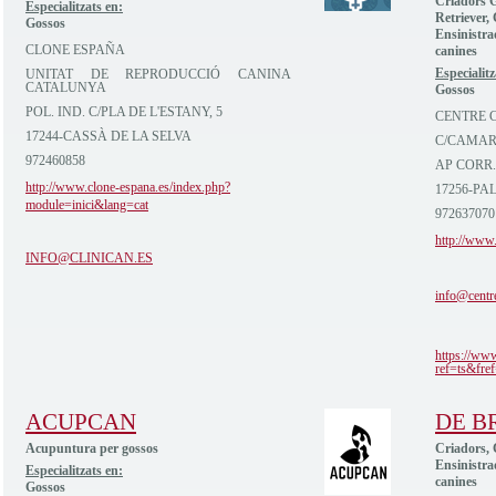
Criadors G
Especialitzats en:
Retriever,
Gossos
Ensinistra
CLONE ESPAÑA
canines
Especialitz
UNITAT DE REPRODUCCIÓ CANINA
CATALUNYA
Gossos
POL. IND. C/PLA DE L'ESTANY, 5
CENTRE C
17244-CASSÀ DE LA SELVA
C/CAMAR
972460858
AP CORR.
http://www.clone-espana.es/index.php?
17256-PA
module=inici&lang=cat
972637070
http://www.
INFO@CLINICAN.ES
info@centr
https://ww
ref=ts&fref
ACUPCAN
DE B
Acupuntura per gossos
Criadors, 
Ensinistra
Especialitzats en:
canines
Gossos