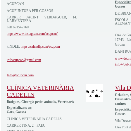
Especialitz
ACUPCAN
Gossos
ACUPUNTURA PER GOSSOS
DE BRIA
CARRER JACINT VERDAGUER, 14.
ESCOLA, 
L'ARMENTERA
ALEMAN
Telf 691542769
https://www.instagram.com/acupcan/
Ctra. de G
17243 - Lla
Girona
kINDLE:
https://calendly.com/acupcan
DANI RUA
www.debri
infoacupcan@gmail.com
info@debri
Info@acupcan.com
CLÍNICA VETERINÀRIA
Vila 
CADELLS
Criadors, 
Ensinistra
Botigues, Cirurgia petits animals, Veterinaris
canines
Especialitzats en:
Especialitz
Gats, Gossos
Gossos
CLÍNICA VETERINÀRIA CADELLS
Vila Desca
CARRER TINA, 2 - PAEC
Ctra Pont 