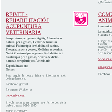
@Mimats2
REIVET -
COM
REHABILITACIÓ I
ANIMA
ACUPUNTURA
Comunicado
VETERINÀRIA
Especialitz
Cavalls, G
Acupuntura per gossos, Agility, Alimentació
Dirigit a:
q
natural per a gossos, Centre de benestar
Cavalls, 
animal, Fisioteràpia i rehabilitació canina,
Rosegador
Fitoteràpia per a gossos, Medicina esportiva,
Gossos, Llo
seus respon
Nutrició natural per a gossos, Rehabilitació i
fisioteràpia per a gossos, Serveis de dietes
www.sensit
naturals terapèutiques, Veterinaris
Especialitzats en:
anna@sensi
Gossos
Facebook:
Pots seguir la nostre feina o informar-te més
detingudament a:
Facebook: @reivet
Instagram: @reivet_es
www.reivet.com
Si vols posar-te en contacte pots fer-ho des de la
web o truca al 669041095.
Volem escoltar-te!