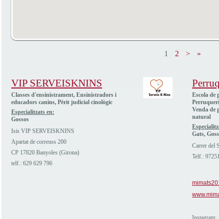
1
2
>
»
VIP SERVEISKNINS
Perru
Classes d'ensinistrament, Ensinistradors i
Escola de 
educadors canins, Pèrit judicial cinològic
Perruqueri
Venda de p
Especialitzats en:
natural
Gossos
Especialitz
Isis VIP SERVEISKNINS
Gats, Goss
Apartat de correuss 200
Carrer del 
CP 17820 Banyoles (Girona)
Telf.: 972
telf.: 629 629 796
mimats20
www.mima
Instagram: