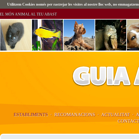
Utilitzem Cookies només per rastrejar les visites al nostre lloc web, no emmagatz
EL MÓN ANIMAL AL TEU ABAST
ESTABLIMENTS
·
RECOMANACIONS
·
ACTUALITAT
·
CONTAC