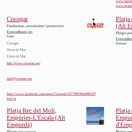
www.facebo
www.twitter
Cocogat
Platja
(Alt 
Fundacions, associacions i protectores
Especialitzats en:
Platges pe
Gats
Especialitz
Cocogat
Gossos
Tossa de Mar
Lloret de Mar
http://www.cocogat.org/
info@cocogat.org
https://www.facebook.com/pages/Cocogat/1437398396498929?
fref=ts
Platja Rec del Molí,
Platja
Empúries-L'Escala (Alt
Empur
Empordà)
d'Emp
Platges per a gossos
Platges pe