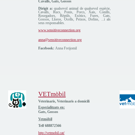
Cavalls, Gats, Gossos
Dirigit a:
qualsevol animal de qualsevol espècie,
Cavalls, Rucs, Ponis, Porcs, Xais, Conills,
Rosegadors, Rèptils, Exòtics, Fures, Gats,
Gossos, Lloros, Ocells, Peixos, Dofins, ...i als
seus responsables.
www.sensitiveconnection.org
anna@sensitiveconnection.org
Facebook:
Anna Freijomil
VETmòbil
Veterinaris, Veterinaris a domicili
Especialitzats en:
Gats, Gossos
Vetmòbil
Telf 688872566
http://vetmobil.cat/