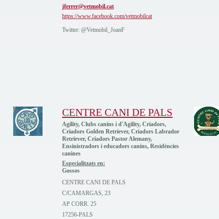
jferrer@vetmobil.cat
https://www.facebook.com/vetmobilcat
Twitter: @Vetmobil_JoanF
CENTRE CANI DE PALS
Agility, Clubs canins i d'Agility, Criadors,
Criadors Golden Retriever, Criadors Labrador
Retriever, Criadors Pastor Alemany,
Ensinistradors i educadors canins, Residències
canines
Especialitzats en:
Gossos
CENTRE CANI DE PALS
C/CAMARGAS, 23
AP CORR. 25
17256-PALS