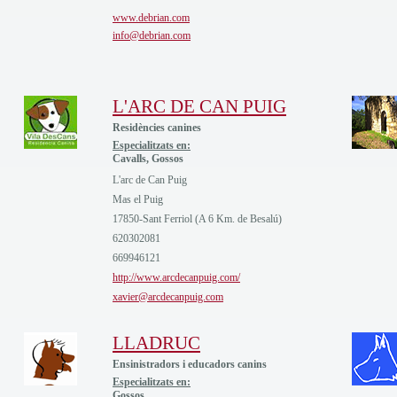
www.debrian.com
info@debrian.com
L'ARC DE CAN PUIG
Residències canines
Especialitzats en:
Cavalls, Gossos
L'arc de Can Puig
Mas el Puig
17850-Sant Ferriol (A 6 Km. de Besalú)
620302081
669946121
http://www.arcdecanpuig.com/
xavier@arcdecanpuig.com
LLADRUC
Ensinistradors i educadors canins
Especialitzats en:
Gossos