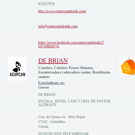
972637070
http://www.centrecanidepals.com/
info@centrecanidepals.com
https://www.facebook.com/centrecanidepals2?
ref=ts&fref=ts
DE BRIAN
Criadors, Criadors Pastor Alemany,
Ensinistradors i educadors canins, Residències
canines
Especialitzats en:
Gossos
DE BRIAN
ESCOLA, HOTEL CANI I CRIA DE PASTOR
ALEMANY
Ctra. de Girona s/n - Món Repós
17243 - Llambilles
Girona
DANI RUANO TELF 630951144