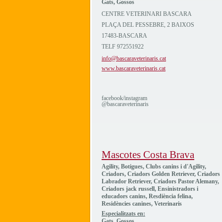
Gats, Gossos
CENTRE VETERINARI BASCARA
PLAÇA DEL PESSEBRE, 2 BAIXOS
17483-BASCARA
TELF 972551922
info@bascaraveterinaris.cat
www.bascaraveterinaris.cat
facebook/instagram
@bascaraveterinaris
Mascotes Costa Brava
Agility, Botigues, Clubs canins i d'Agility,
Criadors, Criadors Golden Retriever, Criadors
Labrador Retriever, Criadors Pastor Alemany,
Criadors jack russell, Ensinistradors i
educadors canins, Resdiència felina,
Residències canines, Veterinaris
Especialitzats en:
Gats, Gossos