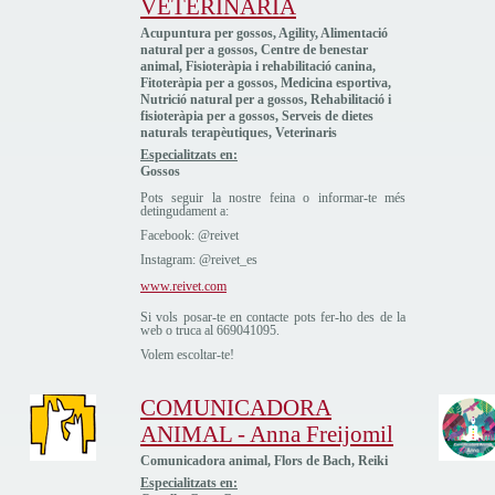
VETERINÀRIA
Acupuntura per gossos, Agility, Alimentació
natural per a gossos, Centre de benestar
animal, Fisioteràpia i rehabilitació canina,
Fitoteràpia per a gossos, Medicina esportiva,
Nutrició natural per a gossos, Rehabilitació i
fisioteràpia per a gossos, Serveis de dietes
naturals terapèutiques, Veterinaris
Especialitzats en:
Gossos
Pots seguir la nostre feina o informar-te més
detingudament a:
Facebook: @reivet
Instagram: @reivet_es
www.reivet.com
Si vols posar-te en contacte pots fer-ho des de la
web o truca al 669041095.
Volem escoltar-te!
COMUNICADORA
ANIMAL - Anna Freijomil
Comunicadora animal, Flors de Bach, Reiki
Especialitzats en: