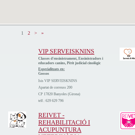
1
2
>
»
VIP SERVEISKNINS
Classes d'ensinistrament, Ensinistradors i
educadors canins, Pèrit judicial cinològic
Especialitzats en:
Gossos
Isis VIP SERVEISKNINS
Apartat de correuss 200
CP 17820 Banyoles (Girona)
telf.: 629 629 796
REIVET -
REHABILITACIÓ I
ACUPUNTURA