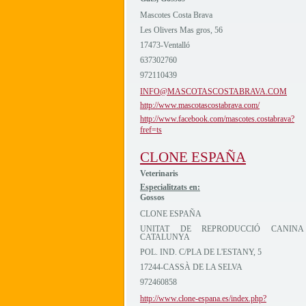
Mascotes Costa Brava
Les Olivers Mas gros, 56
17473-Ventalló
637302760
972110439
INFO@MASCOTASCOSTABRAVA.COM
http://www.mascotascostabrava.com/
http://www.facebook.com/mascotes.costabrava?
fref=ts
CLONE ESPAÑA
Veterinaris
Especialitzats en:
Gossos
CLONE ESPAÑA
UNITAT DE REPRODUCCIÓ CANINA
CATALUNYA
POL. IND. C/PLA DE L'ESTANY, 5
17244-CASSÀ DE LA SELVA
972460858
http://www.clone-espana.es/index.php?