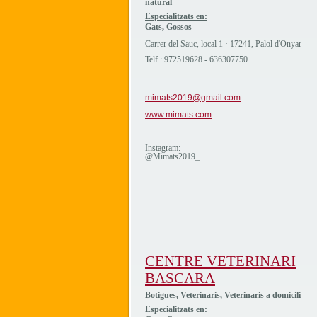
natural
Especialitzats en:
Gats, Gossos
Carrer del Sauc, local 1 · 17241, Palol d'Onyar
Telf.: 972519628 - 636307750
mimats2019@gmail.com
www.mimats.com
Instagram:
@Mimats2019_
CENTRE VETERINARI
BASCARA
Botigues, Veterinaris, Veterinaris a domicili
Especialitzats en: