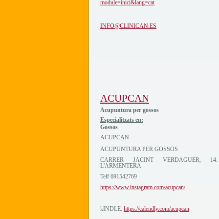
module=inici&lang=cat
INFO@CLINICAN.ES
ACUPCAN
Acupuntura per gossos
Especialitzats en:
Gossos
ACUPCAN
ACUPUNTURA PER GOSSOS
CARRER JACINT VERDAGUER, 14.
L'ARMENTERA
Telf 691542769
https://www.instagram.com/acupcan/
kINDLE:
https://calendly.com/acupcan