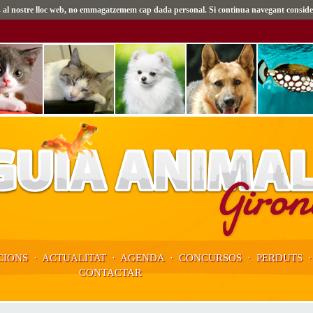
tes al nostre lloc web, no emmagatzemem cap dada personal. Si continua navegant conside
IONS
·
ACTUALITAT
·
AGENDA
·
CONCURSOS
·
PERDUTS
CONTACTAR