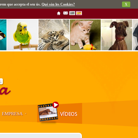
rem que accepta el seu ús.
Què són les Cookies?
X
·
EMPRESA
·