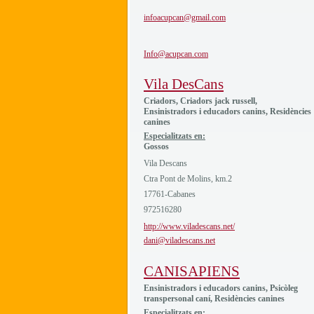
infoacupcan@gmail.com
Info@acupcan.com
Vila DesCans
Criadors, Criadors jack russell,
Ensinistradors i educadors canins, Residències
canines
Especialitzats en:
Gossos
Vila Descans
Ctra Pont de Molins, km.2
17761-Cabanes
972516280
http://www.viladescans.net/
dani@viladescans.net
CANISAPIENS
Ensinistradors i educadors canins, Psicòleg
transpersonal caní, Residències canines
Especialitzats en: