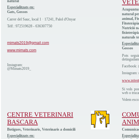
VETE
natural
Especialitzats en:
Acupuntura
Gats, Gossos
natural pe
animal, Fis
Carrer del Sauc, local 1 · 17241, Palol d'Onyar
Fitoteràpi
Telf.: 972519628 - 636307750
Nutrició na
fisioteràpi
naturals t
mimats2019@gmail.com
Especialitz
Gossos
www.mimats.com
Pots segui
detingudame
Instagram:
Facebook: 
@Mimats2019_
Instagram:
www.reive
Si vols pos
web o truc
Volem escol
CENTRE VETERINARI
COM
BASCARA
ANIMA
Botigues, Veterinaris, Veterinaris a domicili
Comunicado
Especialitzats en:
Especialitz