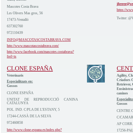
jferrer@ve
Mascotes Costa Brava
https://ww
Les Olivers Mas gros, 56
Twitter: @
17473-Ventalló
637302760
972110439
INFO@MASCOTASCOSTABRAVA.COM
http://www.mascotascostabrava.com/
http://www.facebook.com/mascotes.costabrava?
fref=ts
CLONE ESPAÑA
CENT
Veterinaris
Agility, Cl
Criadors G
Especialitzats en:
Retriever,
Gossos
Ensinistra
CLONE ESPAÑA
canines
Especialitz
UNITAT DE REPRODUCCIÓ CANINA
CATALUNYA
Gossos
POL. IND. C/PLA DE L'ESTANY, 5
CENTRE C
17244-CASSÀ DE LA SELVA
C/CAMAR
972460858
AP CORR.
http://www.clone-espana.es/index.php?
17256-PA