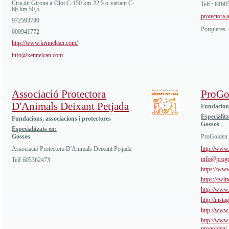
Ctra de Girona a Olot C-150 km 22,5 o variant C-
Telf.: 6168
66 km 50,5
protectora
972593780
Porqueres -
600941772
http://www.kennelcan.com/
info@kennelcan.com
Associació Protectora
ProGo
D'Animals Deixant Petjada
Fundacions
Especialitz
Fundacions, associacions i protectores
Gossos
Especialitzats en:
Gossos
ProGolden
Associació Protectora D'Animals Deixant Petjada
http://www.
info@progo
Telf 605362473
https://ww
https://twi
http://www
http://inst
http://www
http://www.
progolden/