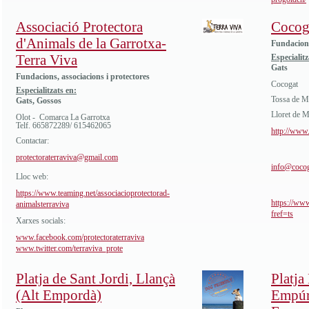
Associació Protectora
Cocog
d'Animals de la Garrotxa-
Fundacions
Terra Viva
Especialitz
Gats
Fundacions, associacions i protectores
Cocogat
Especialitzats en:
Tossa de M
Gats, Gossos
Lloret de M
Olot - Comarca La Garrotxa
Telf. 665872289/ 615462065
http://www.
Contactar:
protectoraterraviva@gmail.com
info@cocog
Lloc web:
https://www.teaming.net/associacioprotectorad-
https://ww
animalsterraviva
fref=ts
Xarxes socials:
www.facebook.com/protectoraterraviva
www.twitter.com/terraviva_prote
Platja de Sant Jordi, Llançà
Platja
(Alt Empordà)
Empúri