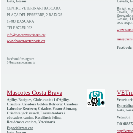
Gats, Gossos
Cavalls, G
CENTRE VETERINARI BASCARA
Dirigit a:
q
Cavalls, 
PLAÇA DEL PESSEBRE, 2 BAIXOS
Rosegador
Gossos, Llo
17483-BASCARA
seus respon
TELF 972551922
www.sensit
info@bascaraveterinaris.cat
anna@sensi
www.bascaraveterinaris.cat
Facebook:
facebook/instagram
@bascaraveterinaris
Mascotes Costa Brava
VETm
Agility, Botigues, Clubs canins i d'Agility,
Veterinaris
Criadors, Criadors Golden Retriever, Criadors
Especialitz
Labrador Retriever, Criadors Pastor Alemany,
Gats, Goss
Criadors jack russell, Ensinistradors i
Vetmòbil
educadors canins, Resdiència felina,
Residències canines, Veterinaris
Telf 68887
Especialitzats en:
http://vetmo
Gats, Gossos