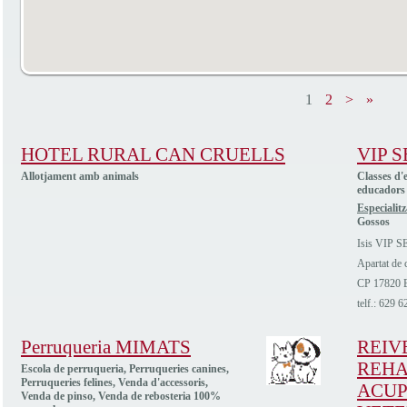
1
2
>
»
HOTEL RURAL CAN CRUELLS
VIP 
Allotjament amb animals
Classes d'
educadors c
Especialitz
Gossos
Isis VIP
Apartat de 
CP 17820 B
telf.: 629 
Perruqueria MIMATS
REIVE
REHA
Escola de perruqueria, Perruqueries canines,
Perruqueries felines, Venda d'accessoris,
ACU
Venda de pinso, Venda de rebosteria 100%