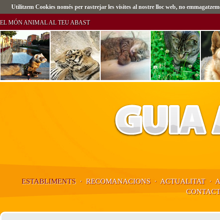
Utilitzem Cookies només per rastrejar les visites al nostre lloc web, no emmagatz
EL MÓN ANIMAL AL TEU ABAST
ESTABLIMENTS
·
RECOMANACIONS
·
ACTUALITAT
·
CONTAC