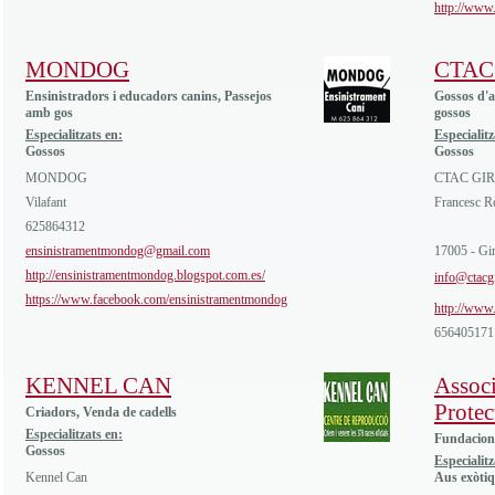
http://www
MONDOG
CTAC
Ensinistradors i educadors canins, Passejos
Gossos d'a
amb gos
gossos
Especialitzats en:
Especialitz
Gossos
Gossos
MONDOG
CTAC GI
Vilafant
Francesc R
625864312
ensinistramentmondog@gmail.com
17005 - Gi
http://ensinistramentmondog.blogspot.com.es/
info@ctacg
https://www.facebook.com/ensinistramentmondog
http://www.
656405171
KENNEL CAN
Assoc
Protec
Criadors, Venda de cadells
Especialitzats en:
Fundacions
Gossos
Especialitz
Kennel Can
Aus exòti