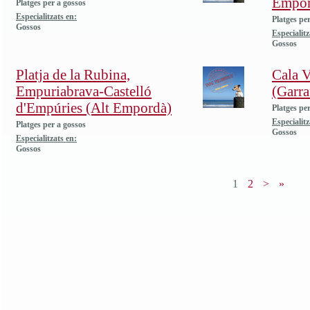
Empor
Platges per a gossos
Especialitzats en:
Platges pe
Gossos
Especialitz
Gossos
Platja de la Rubina,
Cala V
Empuriabrava-Castelló
(Garra
d'Empúries (Alt Empordà)
Platges pe
Especialitz
Platges per a gossos
Gossos
Especialitzats en:
Gossos
1
2
>
»