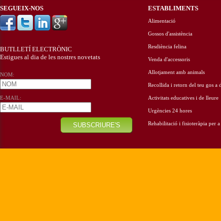
SEGUEIX-NOS
ESTABLIMENTS
Alimentació
Gossos d'assistència
Resdiència felina
BUTLLETÍ ELECTRÒNIC
Estigues al dia de les nostres novetats
Venda d'accessoris
Allotjament amb animals
NOM:
Recollida i retorn del teu gos a 
E-MAIL:
Activitats educatives i de lleure
Urgències 24 hores
Rehabilitació i fisioteràpia per 