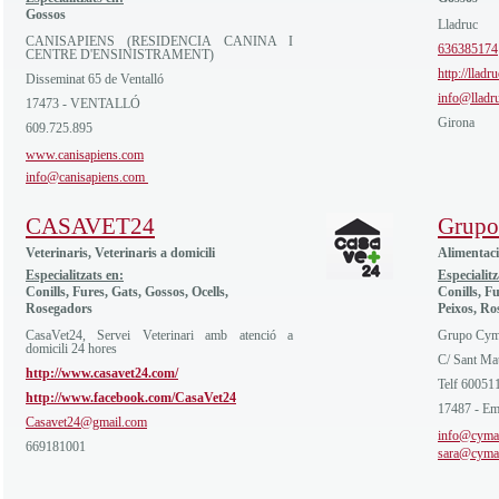
Gossos
Lladruc
CANISAPIENS (RESIDENCIA CANINA I
636385174
CENTRE D'ENSINISTRAMENT)
http://lladr
Disseminat 65 de Ventalló
info@lladr
17473 - VENTALLÓ
Girona
609.725.895
www.canisapiens.com
info@canisapiens.com
CASAVET24
Grupo
Veterinaris, Veterinaris a domicili
Alimentaci
Especialitzats en:
Especialitz
Conills, Fures, Gats, Gossos, Ocells,
Conills, Fu
Rosegadors
Peixos, Ro
CasaVet24, Servei Veterinari amb atenció a
Grupo Cy
domicili 24 hores
C/ Sant Ma
http://www.casavet24.com/
Telf 60051
http://www.facebook.com/CasaVet24
17487 - Em
Casavet24@gmail.com
info@cyma
669181001
sara@cyma