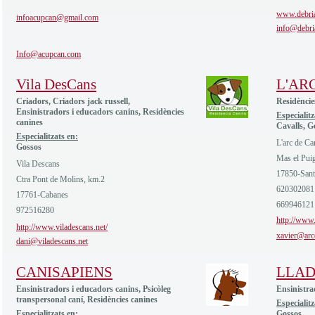
www.debri
infoacupcan@gmail.com
info@debri
Info@acupcan.com
Vila DesCans
L'AR
Criadors, Criadors jack russell,
Residèncie
Ensinistradors i educadors canins, Residències
Especialitz
canines
Cavalls, G
Especialitzats en:
L'arc de Ca
Gossos
Mas el Pui
Vila Descans
17850-Sant
Ctra Pont de Molins, km.2
620302081
17761-Cabanes
669946121
972516280
http://www
http://www.viladescans.net/
xavier@arc
dani@viladescans.net
CANISAPIENS
LLA
Ensinistradors i educadors canins, Psicòleg
Ensinistra
transpersonal caní, Residències canines
Especialitz
Especialitzats en:
Gossos