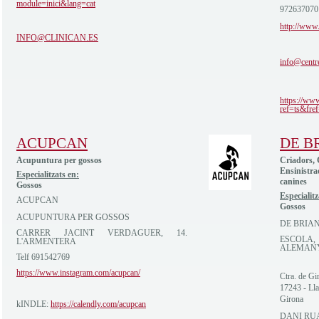
module=inici&lang=cat
972637070
http://www.
INFO@CLINICAN.ES
info@centr
https://ww
ref=ts&fref
ACUPCAN
DE B
Acupuntura per gossos
Criadors, 
Ensinistra
Especialitzats en:
canines
Gossos
Especialitz
ACUPCAN
Gossos
ACUPUNTURA PER GOSSOS
DE BRIA
CARRER JACINT VERDAGUER, 14.
ESCOLA, 
L'ARMENTERA
ALEMAN
Telf 691542769
https://www.instagram.com/acupcan/
Ctra. de G
17243 - Lla
Girona
kINDLE:
https://calendly.com/acupcan
DANI RUA