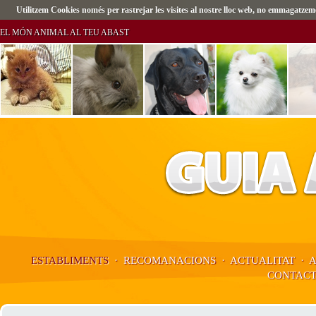
Utilitzem Cookies només per rastrejar les visites al nostre lloc web, no emmagatz
EL MÓN ANIMAL AL TEU ABAST
ESTABLIMENTS
·
RECOMANACIONS
·
ACTUALITAT
·
CONTAC