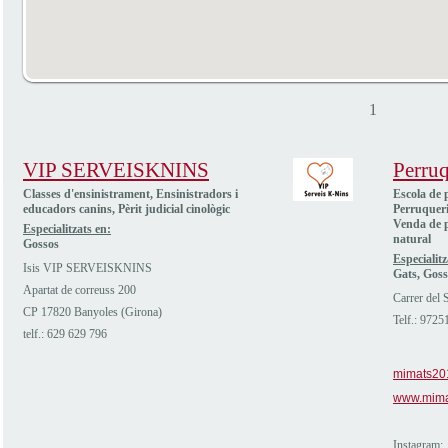
1
VIP SERVEISKNINS
Perru
Classes d'ensinistrament, Ensinistradors i
Escola de 
educadors canins, Pèrit judicial cinològic
Perruqueri
Venda de p
Especialitzats en:
natural
Gossos
Especialitz
Isis VIP SERVEISKNINS
Gats, Goss
Apartat de correuss 200
Carrer del 
CP 17820 Banyoles (Girona)
Telf.: 972
telf.: 629 629 796
mimats20
www.mima
Instagram: