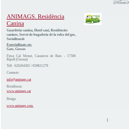
@Mimats2
ANIMAGS. Residència
Canina
Guarderia canina, Hotel caní, Residències
canines, Servei de bugaderia de la roba del gos,
Socialització
Especialitzats en:
Gats, Gossos
Finca Cal Menut, Casanova de Baix - 17500
Ripoll (Girona)
Telf.: 626264365 / 659821279
Contacte:
info@animags.cat
Residència:
www.animags.cat
Botiga:
www.animags.com
1