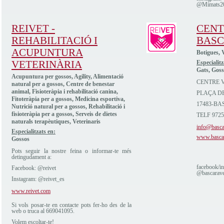
@Mimats2
REIVET -
CENT
REHABILITACIÓ I
BAS
ACUPUNTURA
Botigues, V
VETERINÀRIA
Especialitz
Gats, Goss
Acupuntura per gossos, Agility, Alimentació
CENTRE 
natural per a gossos, Centre de benestar
animal, Fisioteràpia i rehabilitació canina,
PLAÇA DE
Fitoteràpia per a gossos, Medicina esportiva,
17483-B
Nutrició natural per a gossos, Rehabilitació i
fisioteràpia per a gossos, Serveis de dietes
TELF 9725
naturals terapèutiques, Veterinaris
info@bascar
Especialitzats en:
www.bascara
Gossos
Pots seguir la nostre feina o informar-te més
detingudament a:
facebook/i
Facebook: @reivet
@bascaravet
Instagram: @reivet_es
www.reivet.com
Si vols posar-te en contacte pots fer-ho des de la
web o truca al 669041095.
Volem escoltar-te!