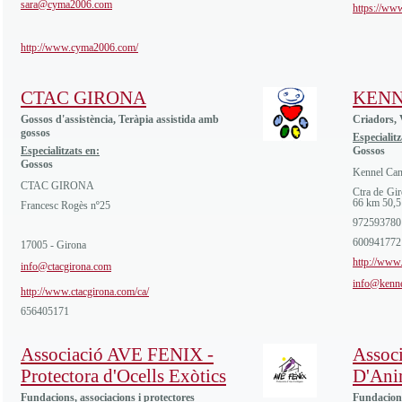
sara@cyma2006.com
https://ww
http://www.cyma2006.com/
CTAC GIRONA
KENN
Gossos d'assistència, Teràpia assistida amb
Criadors, 
gossos
Especialitz
Especialitzats en:
Gossos
Gossos
Kennel Ca
CTAC GIRONA
Ctra de Gir
66 km 50,5
Francesc Rogès nº25
972593780
600941772
17005 - Girona
http://www
info@ctacgirona.com
info@kenn
http://www.ctacgirona.com/ca/
656405171
Associació AVE FENIX -
Associ
Protectora d'Ocells Exòtics
D'Anim
Fundacions, associacions i protectores
Fundacions