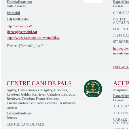
Especialitzats en:
Especialitz
Gats, Gossos
Gossos
Vetmòbil
CLONE E
Telf 688872566
UNITAT
CATALU
http://vetmobil.cat/
POL. IND.
jferrer@vetmobil.cat
17244-CA
https://www.facebook.com/vetmobilcat
972460858
Twitter: @Vetmobil_JoanF
http://www.
module=ini
INFO@CL
CENTRE CANI DE PALS
ACU
Agility, Clubs canins i d'Agility, Criadors,
Acupuntur
Criadors Golden Retriever, Criadors Labrador
Especialitz
Retriever, Criadors Pastor Alemany,
Gossos
Ensinistradors i educadors canins, Residències
ACUPCA
canines
Especialitzats en:
ACUPUNT
Gossos
CARRER
L'ARMEN
CENTRE CANI DE PALS