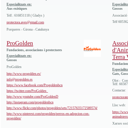
Especialitzats en:
Especialitz
Aus exòtiques
Gossos
Telf.: 616851118 ( Gladys )
Associació 
Telf 60536
protectora.aves@gmail.com
Porqueres - Girona - Catalunya
ProGolden
Associ
d'Anim
Fundacions, associacions i protectores
Terra 
Especialitzats en:
Gossos
Fundacions
ProGolden
Especialitz
http://www.progolden.es/
Gats, Goss
info@progolden.es
Olot - Com
Telf. 6658
https://www.facebook.com/Progoldenbcn
Contactar:
https://twitter.com/ProGolden_
http://www.youtube.com/ProGoldenD
protectora
http://instagram.com/progoldenbcn
Lloc web:
http://www.flickr.com/photos/progolden/sets/72157635172589574/
https://www
http://www.pinterest.com/progolden/perros-en-adopcion-con-
animalsterr
progolden/
Xarxes soci