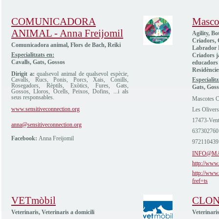
COMUNICADORA
Masco
ANIMAL - Anna Freijomil
Agility, Bo
Criadors, 
Comunicadora animal, Flors de Bach, Reiki
Labrador R
Especialitzats en:
Criadors ja
Cavalls, Gats, Gossos
educadors 
Residèncie
Dirigit a:
qualsevol animal de qualsevol espècie,
Cavalls, Rucs, Ponis, Porcs, Xais, Conills,
Especialitz
Rosegadors, Rèptils, Exòtics, Fures, Gats,
Gats, Goss
Gossos, Lloros, Ocells, Peixos, Dofins, ...i als
seus responsables.
Mascotes C
www.sensitiveconnection.org
Les Oliver
17473-Vent
anna@sensitiveconnection.org
637302760
Facebook:
Anna Freijomil
972110439
INFO@M
http://www
http://www
fref=ts
VETmòbil
CLON
Veterinaris, Veterinaris a domicili
Veterinari