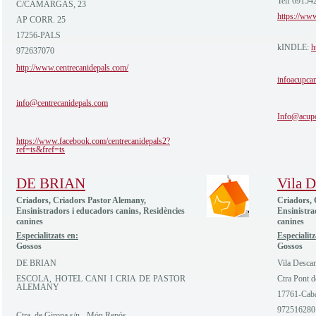
Telf 69154
C/CAMARGAS, 23
https://ww
AP CORR. 25
17256-PALS
kINDLE:
h
972637070
http://www.centrecanidepals.com/
infoacupc
info@centrecanidepals.com
Info@acup
https://www.facebook.com/centrecanidepals2?
ref=ts&fref=ts
DE BRIAN
Vila 
Criadors, Criadors Pastor Alemany,
Criadors, 
Ensinistradors i educadors canins, Residències
Ensinistra
canines
canines
Especialitzats en:
Especialitz
Gossos
Gossos
DE BRIAN
Vila Desca
ESCOLA, HOTEL CANI I CRIA DE PASTOR
Ctra Pont 
ALEMANY
17761-Cab
972516280
Ctra. de Girona s/n - Món Repós