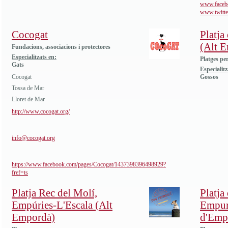
www.facebo
www.twitter
Cocogat
Platja
(Alt 
Fundacions, associacions i protectores
Especialitzats en:
Platges pe
Gats
Especialitz
Cocogat
Gossos
Tossa de Mar
Lloret de Mar
http://www.cocogat.org/
info@cocogat.org
https://www.facebook.com/pages/Cocogat/1437398396498929?
fref=ts
Platja Rec del Molí,
Platja
Empúries-L'Escala (Alt
Empur
Empordà)
d'Emp