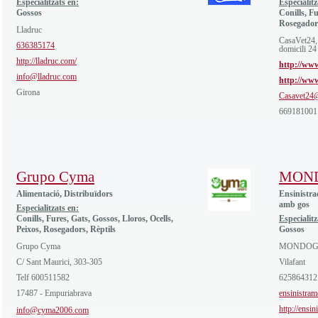
Especialitzats en:
Especialitz
Gossos
Conills, Fu
Rosegador
Lladruc
CasaVet24
636385174
domicili 24
http://lladruc.com/
http://www
info@lladruc.com
http://ww
Girona
Casavet24
669181001
Grupo Cyma
MON
Alimentació, Distribuïdors
Ensinistra
amb gos
Especialitzats en:
Conills, Fures, Gats, Gossos, Lloros, Ocells,
Especialitz
Peixos, Rosegadors, Rèptils
Gossos
Grupo Cyma
MONDO
C/ Sant Maurici, 303-305
Vilafant
Telf 600511582
625864312
17487 - Empuriabrava
ensinistr
http://ensi
info@cyma2006.com