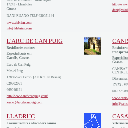
17243 - Llambilles
http://www.
Girona
dani@vilad
DANI RUANO TELF 630951144
www.debrian.com
info@debrian.com
L'ARC DE CAN PUIG
CANI
Residències canines
Ensinistra
transperso
Especialitzats en:
Cavalls, Gossos
Especialitz
Gossos
L'arc de Can Puig
CANISAP
Mas el Puig
CENTRE 
17850-Sant Ferriol (A 6 Km. de Besalú)
Disseminat 
620302081
17473 - 
669946121
609.725.8
http://www.arcdecanpuig.com/
www.canis
xavier@arcdecanpuig.com
info@canis
LLADRUC
CASA
Ensinistradors i educadors canins
Veterinaris