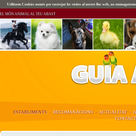
Utilitzem Cookies només per rastrejar les visites al nostre lloc web, no emmagatz
EL MÓN ANIMAL AL TEU ABAST
ESTABLIMENTS
·
RECOMANACIONS
·
ACTUALITAT
·
CONTAC