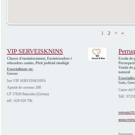
1
2
>
»
VIP SERVEISKNINS
Perru
Classes d'ensinistrament, Ensinistradors i
Escola de 
educadors canins, Pèrit judicial cinològic
Perruqueri
Venda de p
Especialitzats en:
natural
Gossos
Especialitz
Isis VIP SERVEISKNINS
Gats, Goss
Apartat de correuss 200
Carrer del 
CP 17820 Banyoles (Girona)
Telf.: 972
telf.: 629 629 796
mimats20
www.mima
Instagram: