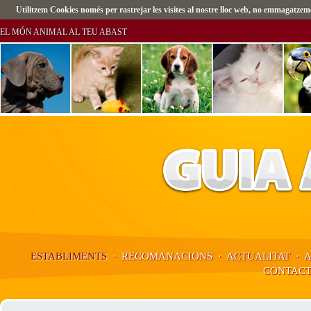
Utilitzem Cookies només per rastrejar les visites al nostre lloc web, no emmagatz
EL MÓN ANIMAL AL TEU ABAST
ESTABLIMENTS
·
RECOMANACIONS
·
ACTUALITAT
·
CONTAC