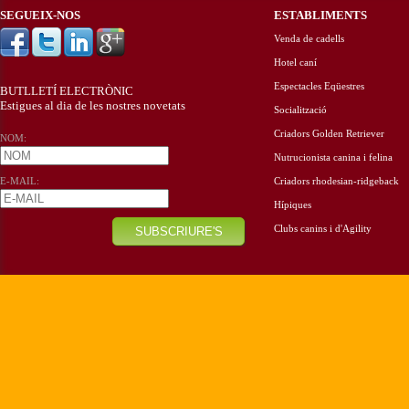
SEGUEIX-NOS
ESTABLIMENTS
Venda de cadells
Hotel caní
Espectacles Eqüestres
BUTLLETÍ ELECTRÒNIC
Estigues al dia de les nostres novetats
Socialització
Criadors Golden Retriever
NOM:
Nutrucionista canina i felina
E-MAIL:
Criadors rhodesian-ridgeback
Hípiques
Clubs canins i d'Agility