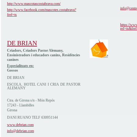
http://www.mascotascostabrava.com/
info@centr
http://www.facebook.com/mascotes.costabrava?
fref=ts
https://ww
ref=ts&fref
DE BRIAN
Criadors, Criadors Pastor Alemany,
Ensinistradors i educadors canins, Residències
canines
Especialitzats en:
Gossos
DE BRIAN
ESCOLA, HOTEL CANI I CRIA DE PASTOR
ALEMANY
Ctra. de Girona s/n - Món Repós
17243 - Llambilles
Girona
DANI RUANO TELF 630951144
www.debrian.com
info@debrian.com