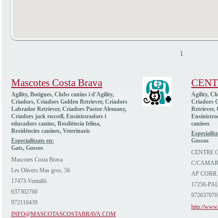
1
Mascotes Costa Brava
CENT
Agility, Botigues, Clubs canins i d'Agility,
Agility, Cl
Criadors, Criadors Golden Retriever, Criadors
Criadors G
Labrador Retriever, Criadors Pastor Alemany,
Retriever,
Criadors jack russell, Ensinistradors i
Ensinistra
educadors canins, Resdiència felina,
canines
Residències canines, Veterinaris
Especialitz
Especialitzats en:
Gossos
Gats, Gossos
CENTRE C
Mascotes Costa Brava
C/CAMAR
Les Olivers Mas gros, 56
AP CORR.
17473-Ventalló
17256-PA
637302760
972637070
972110439
http://www.
INFO@MASCOTASCOSTABRAVA.COM