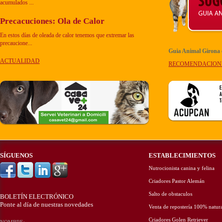
acumulados ...
Precacuciones: Ola de Calor
En estos días de oleada de calor tenemos que extremar las
precaucione...
Guia Animal Girona
ACTUALIDAD
RECOMENDACION
SÍGUENOS
ESTABLECIMIENTOS
Nutrocionista canina y felina
Criadores Pastor Alemán
Salto de obstaculos
BOLETÍN ELECTRÓNICO
Ponte al día de nuestras novedades
Venta de repostería 100% natur
Criadores Golen Retriever